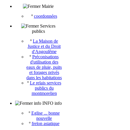
Mairie
º
coordonnées
Services
publics
º
La Maison de
Justice et du Droit
d'Angoulême
º
Préconisations
d'utilisation des
eaux de pluie, puits
et forages privés
dans les habitations
º
Le relais services
publics du
montmorelien
info INFO info
º
Eglise ... bonne
nouvelle
º
frelon asiatique