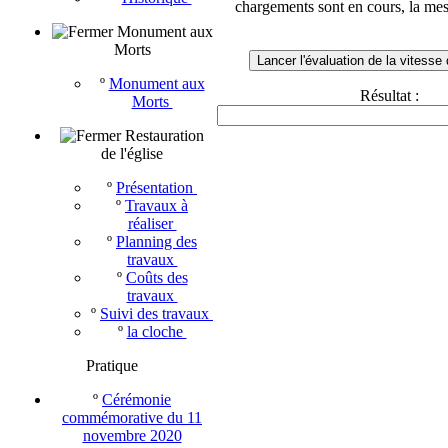
chargements sont en cours, la mes
Monument aux
Morts
Lancer l'évaluation de la vitesse
º
Monument aux
Résultat :
Morts
Restauration
de l'église
º
Présentation
º
Travaux à
réaliser
º
Planning des
travaux
º
Coûts des
travaux
º
Suivi des travaux
º
la cloche
Pratique
º
Cérémonie
commémorative du 11
novembre 2020