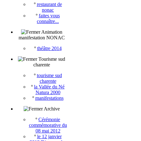
º
restaurant de
nonac
º
faites vous
connaître...
Animation
manifestation NONAC
º
théâtre 2014
Tourisme sud
charente
º
tourisme sud
charente
º
la Vallée du Né
Natura 2000
º
manifestations
Archive
º
Cérémonie
commémorative du
08 mai 2012
º
le 12 janvier