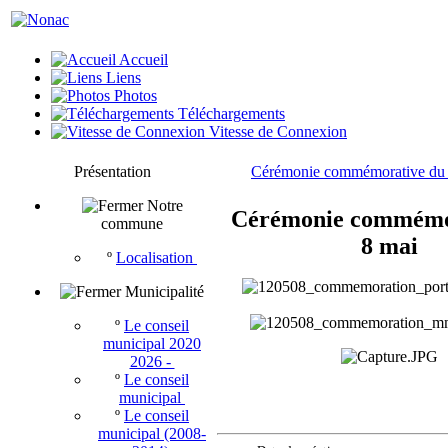
Accueil
Liens
Photos
Téléchargements
Vitesse de Connexion
Présentation
Cérémonie commémorative du 
Notre
Cérémonie commémo
commune
8 mai
º
Localisation
Municipalité
º
Le conseil
municipal 2020
2026 -
º
Le conseil
municipal
º
Le conseil
municipal (2008-