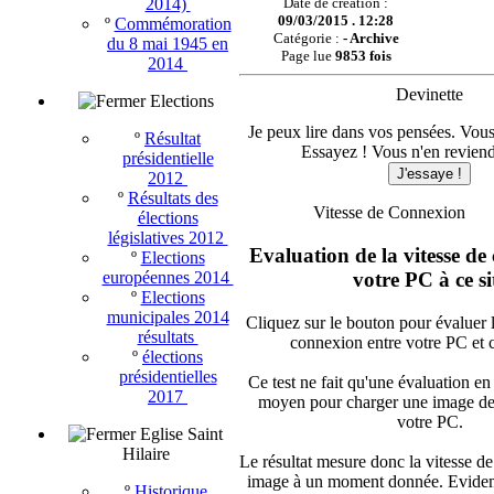
2014)
Date de création :
09/03/2015 . 12:28
º
Commémoration
Catégorie :
-
Archive
du 8 mai 1945 en
Page lue
9853 fois
2014
Devinette
Elections
Je peux lire dans vos pensées. Vous
º
Résultat
Essayez ! Vous n'en reviend
présidentielle
J'essaye !
2012
º
Résultats des
Vitesse de Connexion
élections
législatives 2012
Evaluation de la vitesse de
º
Elections
votre PC à ce si
européennes 2014
º
Elections
municipales 2014
Cliquez sur le bouton pour évaluer l
résultats
connexion entre votre PC et c
º
élections
présidentielles
Ce test ne fait qu'une évaluation en 
2017
moyen pour charger une image depu
votre PC.
Eglise Saint
Hilaire
Le résultat mesure donc la vitesse d
image à un moment donnée. Evidemm
º
Historique