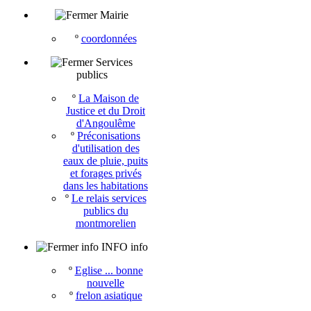
Mairie
º
coordonnées
Services
publics
º
La Maison de
Justice et du Droit
d'Angoulême
º
Préconisations
d'utilisation des
eaux de pluie, puits
et forages privés
dans les habitations
º
Le relais services
publics du
montmorelien
info INFO info
º
Eglise ... bonne
nouvelle
º
frelon asiatique