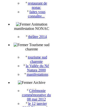
º
restaurant de
nonac
º
faites vous
connaître...
Animation
manifestation NONAC
º
théâtre 2014
Tourisme sud
charente
º
tourisme sud
charente
º
la Vallée du Né
Natura 2000
º
manifestations
Archive
º
Cérémonie
commémorative du
08 mai 2012
º
le 12 janvier