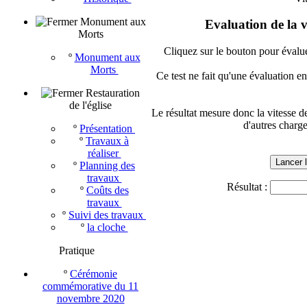
Monument aux
Evaluation de la v
Morts
Cliquez sur le bouton pour évalue
º
Monument aux
Morts
Ce test ne fait qu'une évaluation e
Restauration
de l'église
Le résultat mesure donc la vitesse
d'autres charge
º
Présentation
º
Travaux à
réaliser
Lancer 
º
Planning des
travaux
Résultat :
º
Coûts des
travaux
º
Suivi des travaux
º
la cloche
Pratique
º
Cérémonie
commémorative du 11
novembre 2020