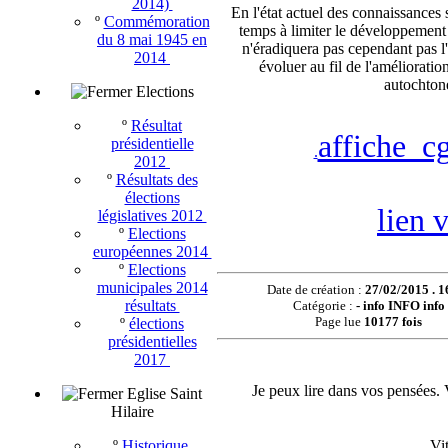
2014)
En l'état actuel des connaissances s
º
Commémoration
temps à limiter le développement 
du 8 mai 1945 en
n'éradiquera pas cependant pas 
2014
évoluer au fil de l'améliorati
autochton
Elections
º
Résultat
affiche_c
présidentielle
.
2012
º
Résultats des
élections
lien 
législatives 2012
º
Elections
européennes 2014
º
Elections
municipales 2014
Date de création :
27/02/2015 . 1
résultats
Catégorie :
-
info INFO info
Page lue
10177 fois
º
élections
présidentielles
2017
Je peux lire dans vos pensées. 
Eglise Saint
Hilaire
Vi
º
Historique