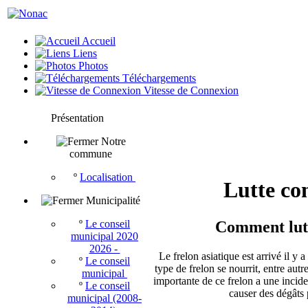
Accueil
Liens
Photos
Téléchargements
Vitesse de Connexion
Présentation
Notre
commune
º
Localisation
Lutte con
Municipalité
Comment lutte
º
Le conseil
municipal 2020
2026 -
Le frelon asiatique est arrivé il y
º
Le conseil
type de frelon se nourrit, entre autr
municipal
importante de ce frelon a une incide
º
Le conseil
causer des dégâts 
municipal (2008-